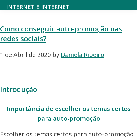
Saltar
Skip
INTERNET E INTERNET
para
to
Mundodanet
o
main
aborda
Como conseguir auto-promoção nas
menu
content
alojamento,
redes sociais?
principal
domínios,
SEO,
1 de Abril de 2020
by
Daniela Ribeiro
marketing
digital,
web
Introdução
design,
hardware,
Importância de escolher os temas certos
redes
para auto-promoção
sociais,
e-
Escolher os temas certos para auto-promoção