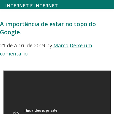
Saltar
Skip
INTERNET E INTERNET
para
to
Mundodanet
o
main
aborda
A importância de estar no topo do
menu
content
alojamento,
Google.
principal
domínios,
SEO,
21 de Abril de 2019
by
Marco
Deixe um
marketing
comentário
digital,
web
design,
hardware,
redes
sociais,
e-