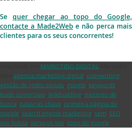
Se
quer chegar ao topo do Google,
contacte a Made2Web
e não perca mai
clientes para os seus concorrentes!
Arquivado em:
MARKETING DIGITAL
Marcados
com:
agencia marketing digital
,
copywriting
,
gestão de redes sociais
,
google
,
keywords
,
leads comerciais
,
linkbuilding
,
motores de
busca
,
palavras-chave
,
primeira página do
google
,
search engine marketing
,
sem
,
SEO
,
seo lisboa
,
serviços seo
,
topo do google