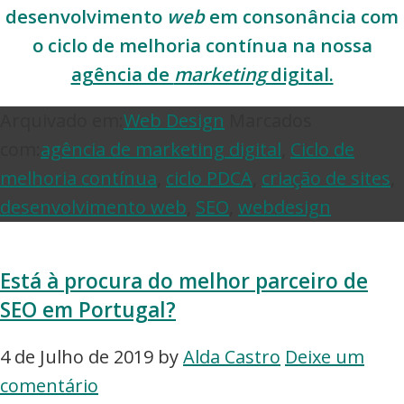
desenvolvimento
web
em consonância com
o ciclo de melhoria contínua na nossa
agência de
marketing
digital.
Arquivado em:
Web Design
Marcados
com:
agência de marketing digital
,
Ciclo de
melhoria contínua
,
ciclo PDCA
,
criação de sites
,
desenvolvimento web
,
SEO
,
webdesign
Está à procura do melhor parceiro de
SEO em Portugal?
4 de Julho de 2019
by
Alda Castro
Deixe um
comentário