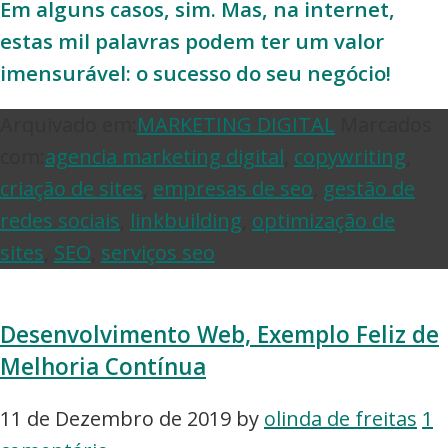
Em alguns casos, sim. Mas, na internet,
estas mil palavras podem ter um valor
imensurável: o sucesso do seu negócio!
Arquivado em:
MARKETING DIGITAL
Marcados
com:
agencia marketing digital
,
copywriting
,
criação de sites
,
empresas de seo
,
gestão de
redes sociais
,
linkbuilding
,
optimização de
sites
,
SEO
,
serviços seo
Desenvolvimento Web, Exemplo Feliz de
Melhoria Contínua
11 de Dezembro de 2019
by
olinda de freitas
1