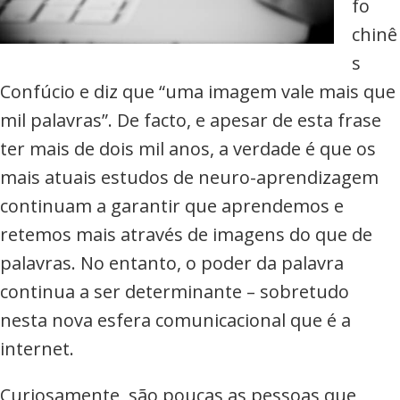
fo
commerce,
chinê
Adwords
s
e
Confúcio e diz que “uma imagem vale mais que
muito
mil palavras”. De facto, e apesar de esta frase
mais
ter mais de dois mil anos, a verdade é que os
mais atuais estudos de neuro-aprendizagem
continuam a garantir que aprendemos e
retemos mais através de imagens do que de
palavras. No entanto, o poder da palavra
continua a ser determinante – sobretudo
nesta nova esfera comunicacional que é a
internet.
Curiosamente, são poucas as pessoas que