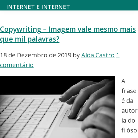
Saltar
Skip
INTERNET E INTERNET
para
to
Mundodanet
o
main
aborda
Copywriting – Imagem vale mesmo mais
menu
content
alojamento,
que mil palavras?
principal
domínios,
SEO,
18 de Dezembro de 2019
by
Alda Castro
1
marketing
comentário
digital,
A
web
frase
design,
é da
hardware,
autor
redes
ia do
sociais,
filóso
e-