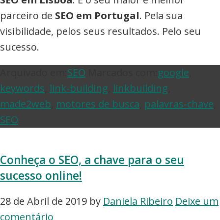
parceiro de
SEO em Portugal
. Pela sua
visibilidade, pelos seus resultados. Pelo seu
sucesso.
Arquivado em:
SEO
Marcados com:
google
,
keywords
,
link-building
,
linkbuilding
,
made2web
,
motores de busca
,
palavras-chave
,
SEO
Conheça o SEO, a chave para o seu
sucesso online!
28 de Abril de 2019
by
Daniela Ribeiro
Deixe um
comentário