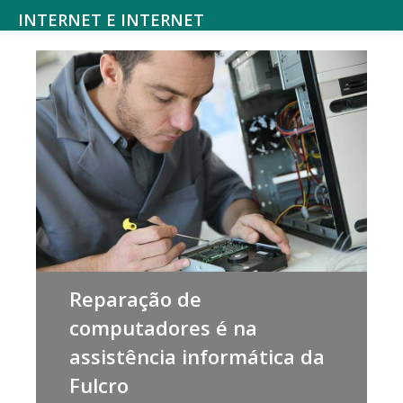
Saltar
Skip
INTERNET E INTERNET
para
to
Mundodanet
o
main
aborda
menu
content
alojamento,
principal
domínios,
SEO,
marketing
digital,
web
design,
Reparação de
hardware,
computadores é na
redes
assistência informática da
sociais,
Fulcro
e-