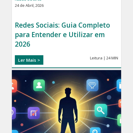
commerce,
24 de Abril, 2026
Adwords
e
Redes Sociais: Guia Completo
muito
para Entender e Utilizar em
mais
2026
Leitura | 24 MIN
Ler Mais >