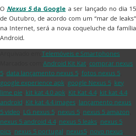
O
Nexus 5
da Google
a ser lançado no dia 1
de Outubro, de acordo com um “mar de leaks”
na Internet, será a nova coqueluche da família
Android.
Arquivado em:
Telemóveis e Smartphones
Marcados com:
Android Kit Kat
,
comprar nexus
5
,
data lançamento nexus 5
,
fotos nexus 5
,
google experience apk
,
google Nexus 5
,
key
lime pie
,
kit kat 4.0 apk
,
Kit Kat 4.4
,
kit kat 4.4
android
,
Kit kat 4.4 images
,
lançamento nexus
5 video
,
LG nexus 5
,
nexus 5
,
nexus 5 amazon
,
nexus 5 android 4.4
,
nexus 5 leaks
,
nexus 5
pics
,
nexus 5 portugal
,
nexus5
,
novo nexus
,