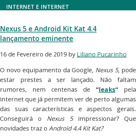
Saltar
Skip
INTERNET E INTERNET
para
to
Mundodanet
o
main
aborda
Nexus 5 e Android Kit Kat 4.4
menu
content
alojamento,
lançamento eminente
principal
domínios,
SEO,
16 de Fevereiro de 2019
by
Liliano Pucarinho
marketing
O novo equipamento da Google,
Nexus 5
, pod
digital,
estar prestes a ser lançado. Não faltam
web
rumores, nem centenas de
“
leaks
“
pela
design,
internet que já permitem ver de perto algumas
hardware,
das suas características e aspectos gerais.
redes
Conseguirá o
Nexus 5
impressionar? Que
sociais,
novidades traz o
Android 4.4 Kit Kat?
e-