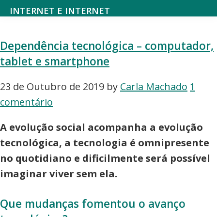
Saltar
Skip
INTERNET E INTERNET
para
to
Mundodanet
o
main
aborda
Dependência tecnológica – computador,
menu
content
alojamento,
tablet e smartphone
principal
domínios,
SEO,
23 de Outubro de 2019
by
Carla Machado
1
marketing
comentário
digital,
A evolução social acompanha a evolução
web
tecnológica, a tecnologia é omnipresente
design,
no quotidiano e dificilmente será possível
hardware,
imaginar viver sem ela.
redes
sociais,
Que mudanças fomentou o avanço
e-