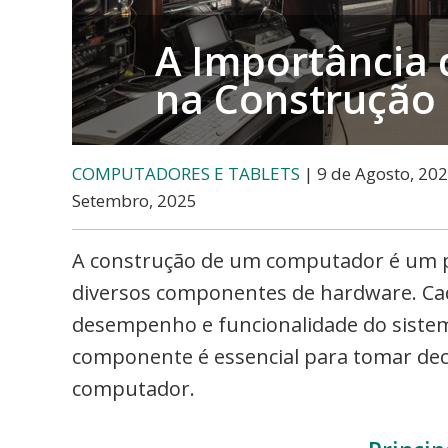
e-
commerce,
A Importância
Adwords
na Construção
e
muito
mais
COMPUTADORES E TABLETS
| 9 de Agosto, 202
Setembro, 2025
A construção de um computador é um pr
diversos componentes de hardware. Ca
desempenho e funcionalidade do siste
componente é essencial para tomar dec
computador.