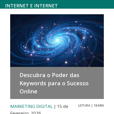
Saltar
Skip
INTERNET E INTERNET
para
to
Mundodanet
o
main
aborda
menu
content
alojamento,
principal
domínios,
SEO,
marketing
digital,
web
Descubra o Poder das
design,
Keywords para o Sucesso
hardware,
Online
redes
sociais,
LEITURA | 18 MIN
MARKETING DIGITAL
| 15 de
e-
Fevereiro, 2026