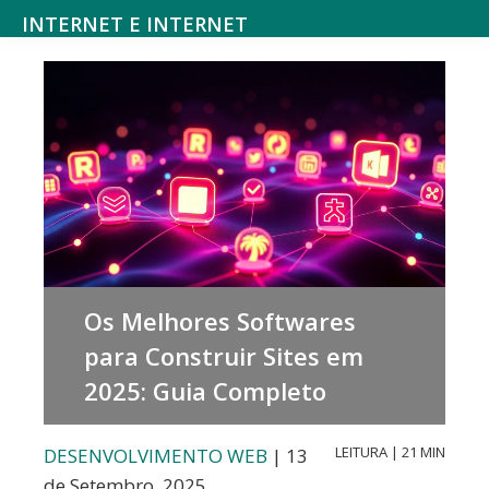
Saltar
Skip
INTERNET E INTERNET
para
to
Mundodanet
o
main
aborda
menu
content
alojamento,
principal
domínios,
SEO,
marketing
digital,
web
Os Melhores Softwares
design,
para Construir Sites em
hardware,
2025: Guia Completo
redes
sociais,
LEITURA | 21 MIN
DESENVOLVIMENTO WEB
| 13
e-
de Setembro, 2025