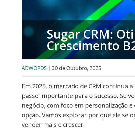
e-
commerce,
Adwords
e
Sugar CRM: Oti
muito
Crescimento B
mais
ADWORDS
| 30 de Outubro, 2025
Em 2025, o mercado de CRM continua a c
passo importante para o sucesso. Se v
negócio, com foco em personalização e
opção. Vamos explorar por que ele se 
vender mais e crescer.