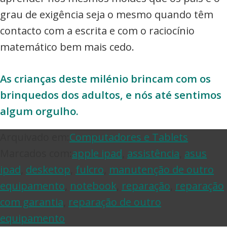
grau de exigência seja o mesmo quando têm
contacto com a escrita e com o raciocínio
matemático bem mais cedo.
As crianças deste milénio brincam com os
brinquedos dos adultos, e nós até sentimos
algum orgulho.
Arquivado em:
Computadores e Tablets
Marcados com:
apple ipad
,
assistência
,
asus
ipad
,
desketop
,
fulcro
,
manutenção de outro
equipamento
,
notebook
,
reparação
,
reparação
com garantia
,
reparação de outro
equipamento