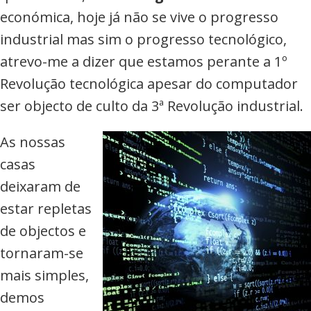
commerce,
económica, hoje já não se vive o progresso
Adwords
industrial mas sim o progresso tecnológico,
e
atrevo-me a dizer que estamos perante a 1º
muito
Revolução tecnológica apesar do computador
mais
ser objecto de culto da 3ª Revolução industrial.
As nossas
casas
deixaram de
estar repletas
de objectos e
tornaram-se
mais simples,
demos