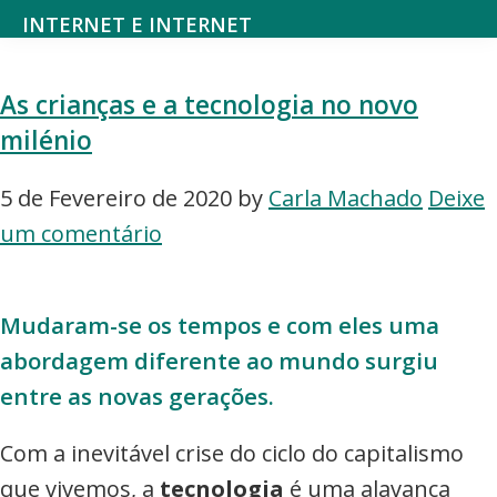
Saltar
Skip
INTERNET E INTERNET
para
to
Mundodanet
o
main
aborda
As crianças e a tecnologia no novo
menu
content
alojamento,
milénio
principal
domínios,
SEO,
5 de Fevereiro de 2020
by
Carla Machado
Deixe
marketing
um comentário
digital,
web
Mudaram-se os tempos e com eles uma
design,
abordagem diferente ao mundo surgiu
hardware,
entre as novas gerações.
redes
sociais,
Com a inevitável crise do ciclo do capitalismo
e-
que vivemos, a
tecnologia
é uma alavanca