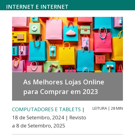
Saltar
Skip
INTERNET E INTERNET
para
to
Mundodanet
o
main
aborda
menu
content
alojamento,
principal
domínios,
SEO,
marketing
digital,
As Melhores Lojas Online
web
para Comprar em 2023
design,
hardware,
LEITURA | 28 MIN
COMPUTADORES E TABLETS
|
redes
18 de Setembro, 2024 | Revisto
sociais,
a 8 de Setembro, 2025
e-