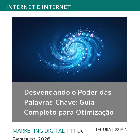
Saltar
Skip
INTERNET E INTERNET
para
to
Mundodanet
o
main
aborda
menu
content
alojamento,
principal
domínios,
SEO,
marketing
digital,
web
Desvendando o Poder das
design,
Palavras-Chave: Guia
hardware,
Completo para Otimização
redes
sociais,
LEITURA | 22 MIN
MARKETING DIGITAL
| 11 de
e-
Fevereiro, 2026