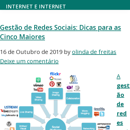
Saltar
Skip
INTERNET E INTERNET
para
to
Mundodanet
o
main
aborda
Gestão de Redes Sociais: Dicas para as
menu
content
alojamento,
Cinco Maiores
principal
domínios,
SEO,
16 de Outubro de 2019
by
olinda de freitas
marketing
Deixe um comentário
digital,
A
web
gest
design,
ão
hardware,
de
redes
red
sociais,
es
e-