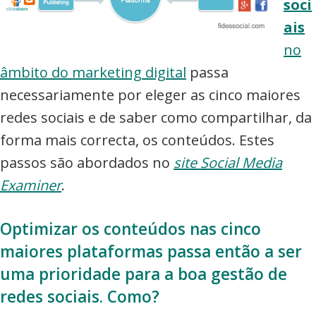
soci
commerce,
ais
Adwords
no
e
âmbito do marketing digital
passa
muito
necessariamente por eleger as cinco maiores
mais
redes sociais e de saber como compartilhar, da
forma mais correcta, os conteúdos. Estes
passos são abordados no
site Social Media
Examiner
.
Optimizar os conteúdos nas cinco
maiores plataformas passa então a ser
uma prioridade para a boa gestão de
redes sociais. Como?