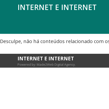
Saltar
Skip
INTERNET E INTERNET
para
to
Mundodanet
o
main
aborda
menu
content
alojamento,
principal
domínios,
Desculpe, não há conteúdos relacionado com os 
SEO,
marketing
INTERNET E INTERNET
digital,
Powered by: Made2Web Digital Agency.
web
design,
hardware,
redes
sociais,