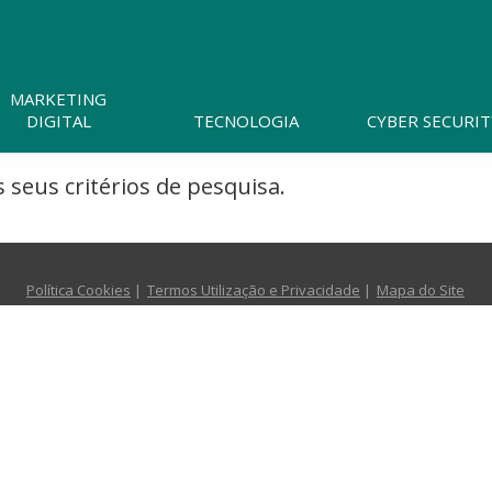
Pesquisar
neste
website
MARKETING
DIGITAL
TECNOLOGIA
CYBER SECURIT
seus critérios de pesquisa.
Política Cookies
Termos Utilização e Privacidade
Mapa do Site